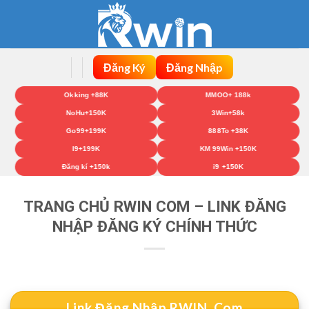
Bỏ
qua
nội
dung
Đăng Ký
Đăng Nhập
Okking +88K
MMOO+ 188k
NoHu+150K
3Win+58k
Go99+199K
888To +38K
I9+199K
KM 99Win +150K
Đăng kí +150k
i9 +150K
TRANG CHỦ RWIN COM – LINK ĐĂNG
NHẬP ĐĂNG KÝ CHÍNH THỨC
Link Đăng Nhập RWIN .Com