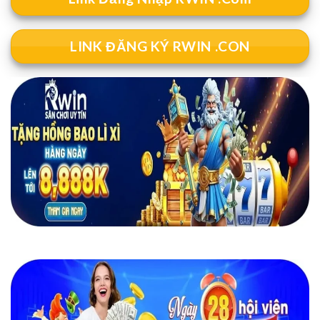
LINK ĐĂNG KÝ RWIN .CON